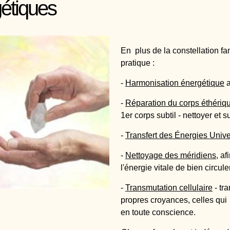
étiques
En plus de la constellation f
pratique :
-
Harmonisation énergétique
a
-
Réparation du corps éthériq
1er corps subtil - nettoyer et s
-
Transfert des Énergies Unive
-
Nettoyage des méridiens,
afi
l'énergie vitale de bien circule
-
Transmutation cellulaire
- tr
propres croyances, celles qui
en toute conscience.