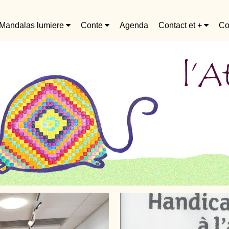
Mandalas lumiere
Conte
Agenda
Contact et +
Co